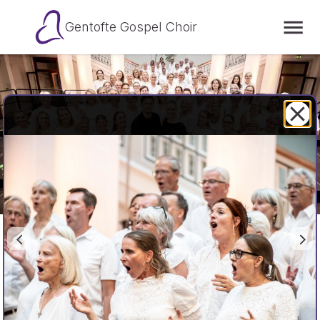
Gentofte Gospel Choir
Gentofte Gospel Choir
Gentofte Gospel Choir er et af Danmarks største 
gospelkor med over 130 sangere. Sammen med vores 