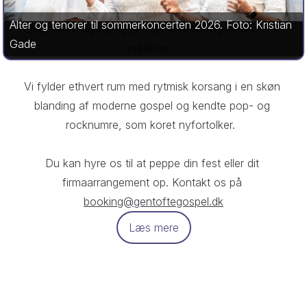
professionelle musikalske ledelse ønsker vi at skabe de 
Alter og tenorer til sommerkoncerten 2026. Foto: Kristian
smukkeste og festligste øjeblikke for og med vores 
Gade
publikum.  

Vi fylder ethvert rum med rytmisk korsang i en skøn 
blanding af moderne gospel og kendte pop- og 
rocknumre, som koret nyfortolker.  

Du kan hyre os til at peppe din fest eller dit 
firmaarrangement op. Kontakt os på 
booking@gentoftegospel.dk
Læs mere